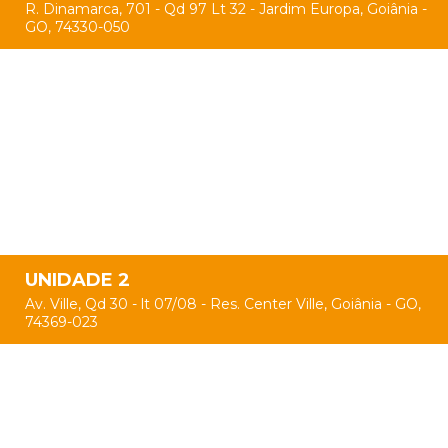
R. Dinamarca, 701 - Qd 97 Lt 32 - Jardim Europa, Goiânia -
GO, 74330-050
UNIDADE 2
Av. Ville, Qd 30 - lt 07/08 - Res. Center Ville, Goiânia - GO,
74369-023