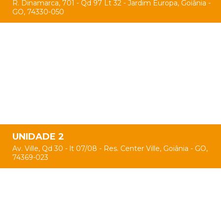
R. Dinamarca, 701 - Qd 97 Lt 32 - Jardim Europa, Goiânia -
GO, 74330-050
UNIDADE 2
Av. Ville, Qd 30 - lt 07/08 - Res. Center Ville, Goiânia - GO,
74369-023