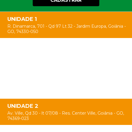
CADASTRAR
UNIDADE 1
R. Dinamarca, 701 - Qd 97 Lt 32 - Jardim Europa, Goiânia -
GO, 74330-050
UNIDADE 2
Av. Ville, Qd 30 - lt 07/08 - Res. Center Ville, Goiânia - GO,
74369-023