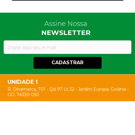
Assine Nossa
NEWSLETTER
CADASTRAR
UNIDADE 1
R. Dinamarca, 701 - Qd 97 Lt 32 - Jardim Europa, Goiânia -
GO, 74330-050