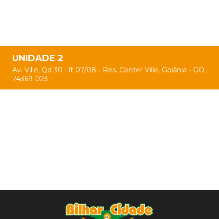
UNIDADE 2
Av. Ville, Qd 30 - lt 07/08 - Res. Center Ville, Goiânia - GO,
74369-023