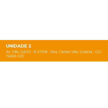
UNIDADE 2
Av. Ville, Qd 30 - lt 07/08 - Res. Center Ville, Goiânia - GO,
74369-023