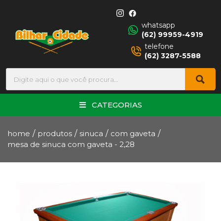
whatsapp
(62) 99959-4919
telefone
(62) 3287-5588
CATEGORIAS
home
/
produtos
/
sinuca
/
com gaveta
/
mesa de sinuca com gaveta - 2,28