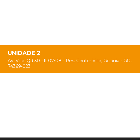
UNIDADE 2
Av. Ville, Qd 30 - lt 07/08 - Res. Center Ville, Goiânia - GO,
74369-023