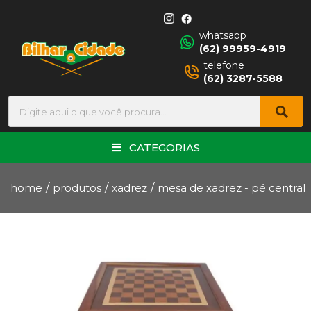
whatsapp
(62) 99959-4919
telefone
(62) 3287-5588
CATEGORIAS
home
/
produtos
/
xadrez
/
mesa de xadrez - pé central