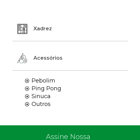
Xadrez
Acessórios
Pebolim

Ping Pong

Sinuca

Outros

Assine Nossa