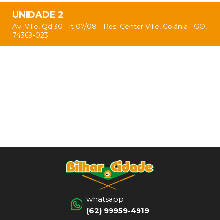
UNIDADE 2
Av. Ville, Qd 30 - lt 07/08 - Res. Center Ville, Goiânia - GO,
74369-023
whatsapp
(62) 99959-4919