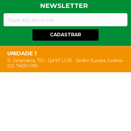
NEWSLETTER
CADASTRAR
UNIDADE 1
R. Dinamarca, 701 - Qd 97 Lt 32 - Jardim Europa, Goiânia -
GO, 74330-050