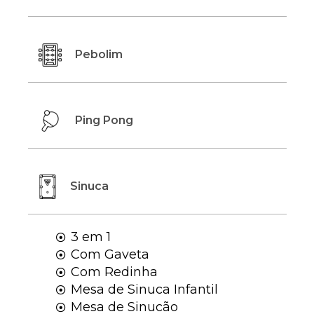
Pebolim
Ping Pong
Sinuca
3 em 1

Com Gaveta

Com Redinha

Mesa de Sinuca Infantil

Mesa de Sinucão
