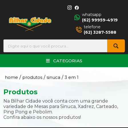
whatsapp
(62) 99959-4919
telefone
(62) 3287-5588
CATEGORIAS
home
/
produtos
/
sinuca
/
3 em 1
Produtos
Na Bilhar Cidade você conta com uma grande
variedade de Mesas para Sinuca, Xadrez, Carteado,
Ping Pong e Pebolim.
Confira abaixo os nossos produtos!